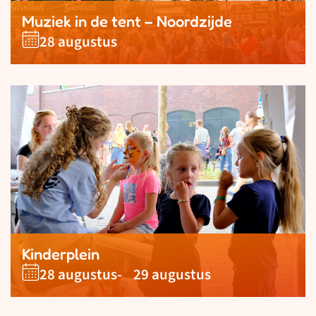
Muziek in de tent – Noordzijde
28 augustus
Kinderplein
28 augustus
- 29 augustus