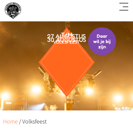
T/M
27 AUGUSTUS
Daar
30 AUGUSTUS
wil je bij
VOLKSFEEST
zijn
Home
/
Volksfeest