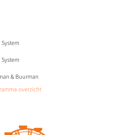
d System
d System
rman & Buurman
gramma-overzicht