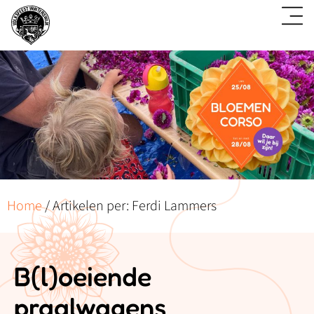
Home
/
Artikelen per: Ferdi Lammers
B(l)oeiende
praalwagens