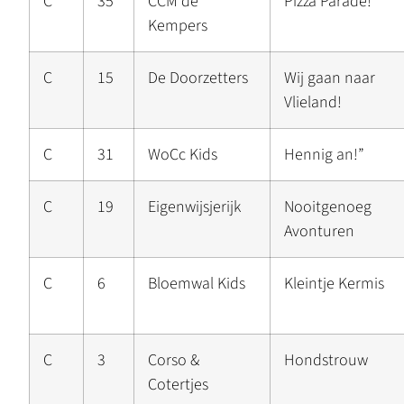
C
35
CCM de
Pizza Parade!
Kempers
C
15
De Doorzetters
Wij gaan naar
Vlieland!
C
31
WoCc Kids
Hennig an!”
C
19
Eigenwijsjerijk
Nooitgenoeg
Avonturen
C
6
Bloemwal Kids
Kleintje Kermis
C
3
Corso &
Hondstrouw
Cotertjes