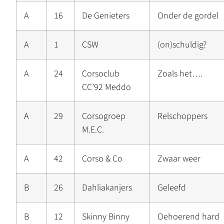
A
16
De Genieters
Onder de gordel
A
1
CSW
(on)schuldig?
A
24
Corsoclub
Zoals het….
CC’92 Meddo
A
29
Corsogroep
Relschoppers
M.E.C.
A
42
Corso & Co
Zwaar weer
B
26
Dahliakanjers
Geleefd
B
12
Skinny Binny
Oehoerend hard