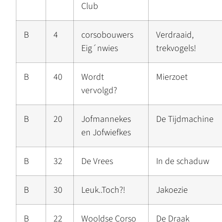
Club
B
4
corsobouwers
Verdraaid,
Eig´nwies
trekvogels!
B
40
Wordt
Mierzoet
vervolgd?
B
20
Jofmannekes
De Tijdmachine
en Jofwiefkes
B
32
De Vrees
In de schaduw
B
30
Leuk..Toch?!
Jakoezie
B
22
Wooldse Corso
De Draak