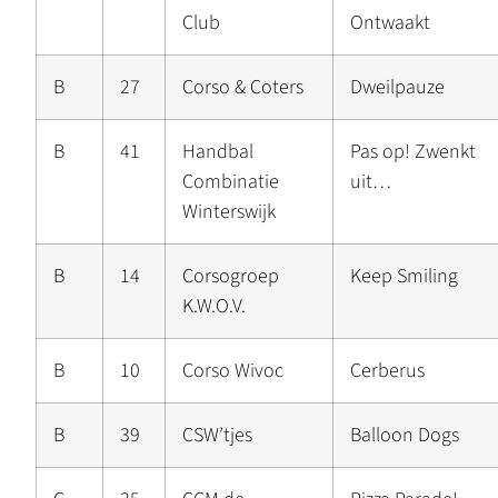
Club
Ontwaakt
B
27
Corso & Coters
Dweilpauze
B
41
Handbal
Pas op! Zwenkt
Combinatie
uit…
Winterswijk
B
14
Corsogroep
Keep Smiling
K.W.O.V.
B
10
Corso Wivoc
Cerberus
B
39
CSW’tjes
Balloon Dogs