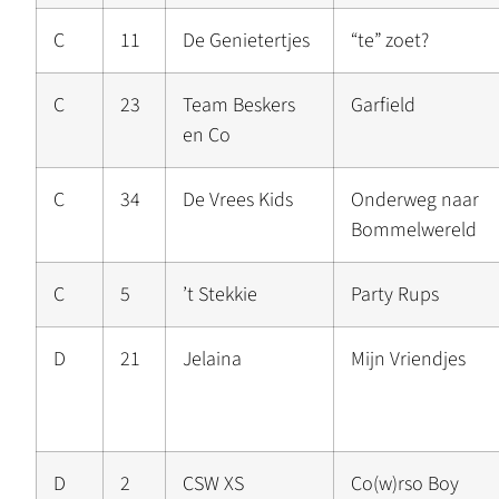
C
11
De Genietertjes
“te” zoet?
C
23
Team Beskers
Garfield
en Co
C
34
De Vrees Kids
Onderweg naar
Bommelwereld
C
5
’t Stekkie
Party Rups
D
21
Jelaina
Mijn Vriendjes
D
2
CSW XS
Co(w)rso Boy