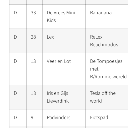
D
33
De Vrees Mini
Bananana
Kids
D
28
Lex
ReLex
Beachmodus
D
13
Veer en Lot
De Tompoesjes
met
B/Rommelwereld
D
18
Iris en Gijs
Tesla off the
Lieverdink
world
D
9
Padvinders
Fietspad