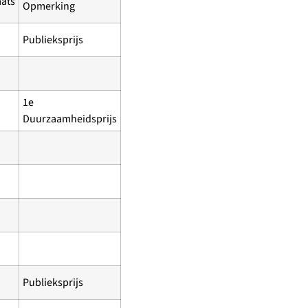
aats
Opmerking
Publieksprijs
1e
Duurzaamheidsprijs
Publieksprijs