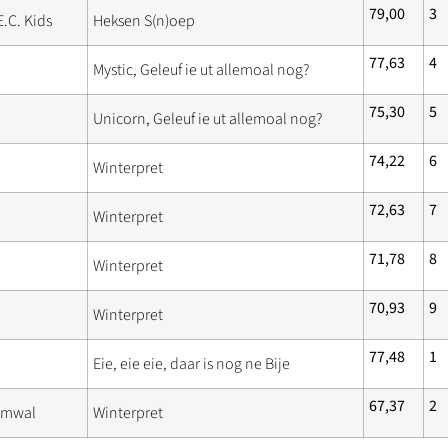
79,00
3
.C. Kids
Heksen S(n)oep
77,63
4
Mystic, Geleuf ie ut allemoal nog?
75,30
5
Unicorn, Geleuf ie ut allemoal nog?
74,22
6
Winterpret
72,63
7
Winterpret
71,78
8
Winterpret
70,93
9
Winterpret
77,48
1
Eie, eie eie, daar is nog ne Bije
67,37
2
emwal
Winterpret