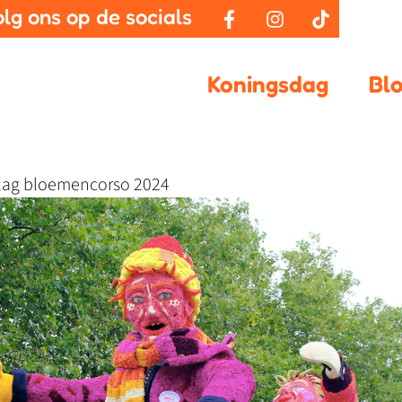
olg ons op de socials
Koningsdag
Bl
slag bloemencorso 2024