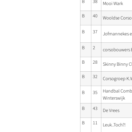
B
38
Mooi Wark
B
40
Wooldse Corso
B
37
Jofmannekes e
B
2
corsobouwers 
B
28
Skinny Binny C
B
32
Corsogroep K.W
Handbal Comb
B
35
Winterswijk
B
43
De Vrees
B
11
Leuk..Toch?!