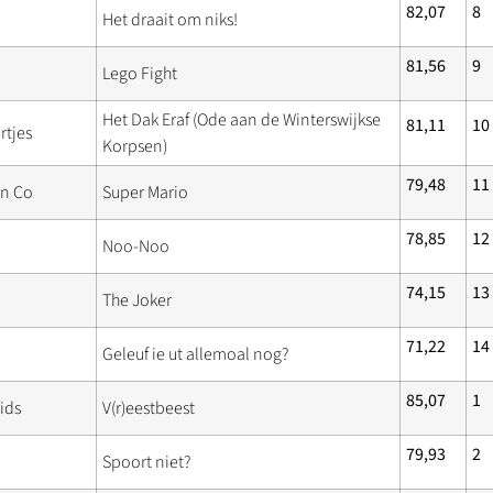
82,07
8
Het draait om niks!
81,56
9
Lego Fight
Het Dak Eraf (Ode aan de Winterswijkse
81,11
10
rtjes
Korpsen)
79,48
11
en Co
Super Mario
78,85
12
Noo-Noo
74,15
13
The Joker
71,22
14
Geleuf ie ut allemoal nog?
85,07
1
ids
V(r)eestbeest
79,93
2
Spoort niet?