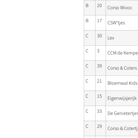
B
20
Corso Wivoc
B
17
CSW’tjes
C
30
Lex
C
3
CCM de Kempe
C
39
Corso & Coters
C
21
Bloemwal Kids
C
15
Eigenwijsjerijk
C
33
De Genietertje
C
29
Corso & Cotertj