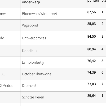
punten
pl
onderwerp
87,56
1
emwal
Bloemwal’s Winterpret
85,03
2
Vagebond
84,50
3
ddo
Ontwerpproces
80,94
4
Doodleuk
76,42
5
Lampionfestijn
74,39
6
.C.
October Thirty-one
73,03
7
92 Meddo
Dromen?
89,64
1
Schotse Heren