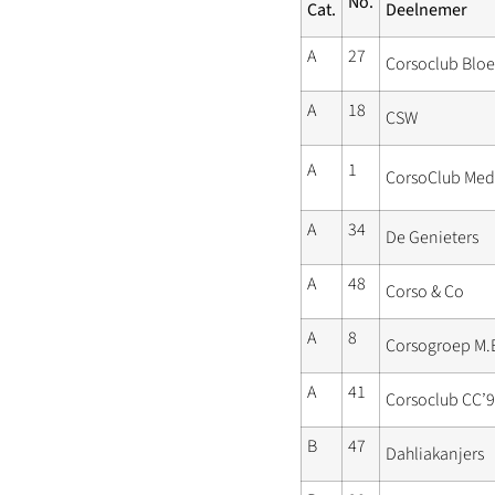
No.
Cat.
Deelnemer
A
27
Corsoclub Blo
A
18
CSW
A
1
CorsoClub Me
A
34
De Genieters
A
48
Corso & Co
A
8
Corsogroep M.E
A
41
Corsoclub CC’
B
47
Dahliakanjers