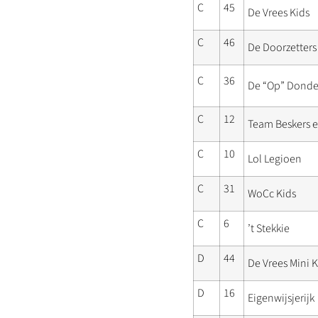
C
45
De Vrees Kids
C
46
De Doorzetters
C
36
De “Op” Donde
C
12
Team Beskers 
C
10
Lol Legioen
C
31
WoCc Kids
C
6
’t Stekkie
D
44
De Vrees Mini K
D
16
Eigenwijsjerijk