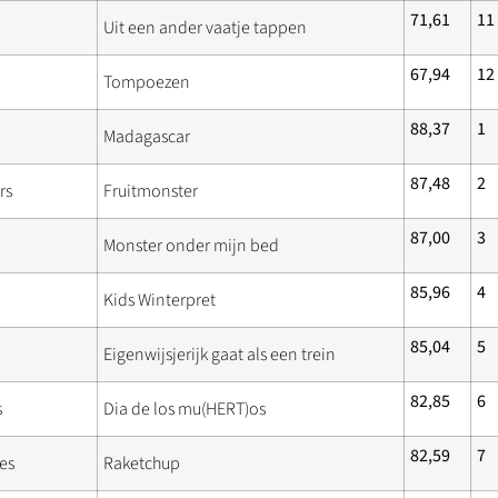
71,61
11
Uit een ander vaatje tappen
67,94
12
Tompoezen
88,37
1
Madagascar
87,48
2
rs
Fruitmonster
87,00
3
Monster onder mijn bed
85,96
4
Kids Winterpret
85,04
5
Eigenwijsjerijk gaat als een trein
82,85
6
s
Dia de los mu(HERT)os
82,59
7
es
Raketchup