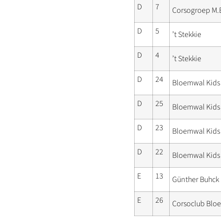
D
7
Corsogroep M.E
D
5
’t Stekkie
D
4
’t Stekkie
D
24
Bloemwal Kids
D
25
Bloemwal Kids
D
23
Bloemwal Kids
D
22
Bloemwal Kids
E
13
Günther Buhck
E
26
Corsoclub Blo