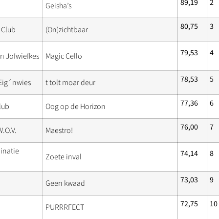
89,19
2
Geisha’s
80,75
3
 Club
(On)zichtbaar
79,53
4
n Jofwiefkes
Magic Cello
78,53
5
Eig´nwies
t tolt moar deur
77,36
6
lub
Oog op de Horizon
76,00
7
.O.V.
Maestro!
inatie
74,14
8
Zoete inval
73,03
9
Geen kwaad
72,75
10
PURRRFECT