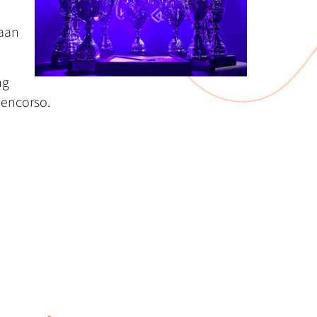
 aan
ng
mencorso.