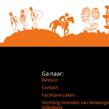
Ga naar:
Bestuur
Contact
Facilitaire zaken
Stichting Vrienden van Vereenigi
Volksfeest