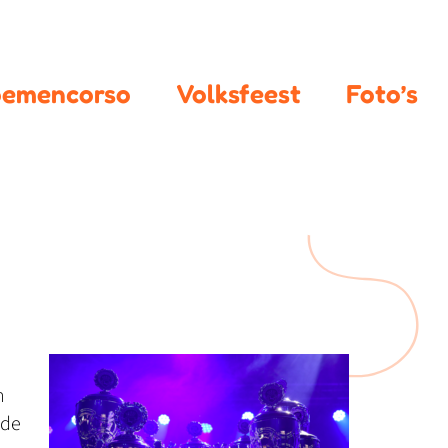
oemencorso
Volksfeest
Foto’s
n
 de