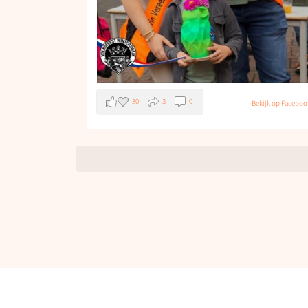
30
3
0
Bekijk op Faceboo