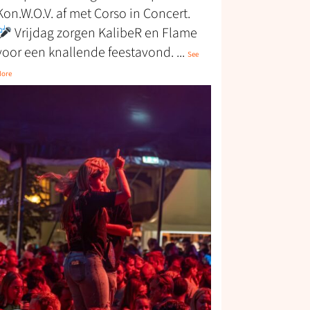
Kon.W.O.V. af met Corso in Concert.
Vrijdag zorgen KalibeR en Flame
voor een knallende feestavond.
...
See
More