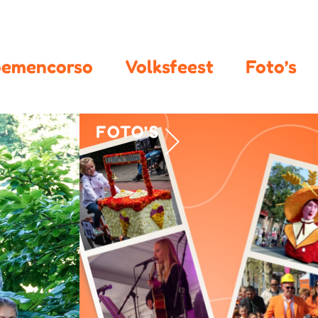
oemencorso
Volksfeest
Foto’s
FOTO’S